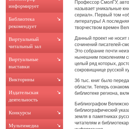
Профессор СмолГУ, авто
информирует
называет уникальные кн
сериал». Первый том «о
Библиотека
литературы! А последняя,
рекомендует
творчеством времен Вел
Данный проект не носит 
Виртуальный
сочинений писателей-см
читальный зал
Это собрание почти неи
нынешним поколениям см
Виртуальные
целый ряд которых, дост
выставки
сокровищнице русской х
Викторины
36 тыс. книг было перед
области. Теперь ознаком
Издательская
библиотеке региона, вкл
деятельность
Библиографом Велижской
библиографический указ
Конкурсы
земля в памятниках русс
читателям и библиотека
Мультимедиа
информацию.