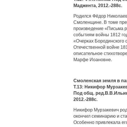
Маджента, 2012.-288с.
Родился Фёдор Николаеви
Смоленщине. В томе пре
произведение «Письма р
событиям войны 1812 го
«Очерках Бородинского 
Отечественной войне 181
описательное стихотворе
Марфе Иоановне.
Смоленская земля в па
Т.13: Никифор Мурзаке
Под общ. ред.В.В.Ильи
2012.-288с.
Никифор Мурзакевич роди
окончил семинарию и ст
Особенно привлекала его