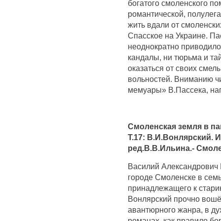
богатого смоленского по
романтической, полулег
жить вдали от смоленски
Спасское на Украине. Па
неоднократно приводило
кандалы, ни тюрьма и та
оказаться от своих смел
вольностей. Вниманию ч
мемуары» В.Пассека, нап
Смоленская земля в па
Т.17: В.И.Вонлярский. 
ред.В.В.Ильина.- Смоле
Василий Александрович 
городе Смоленске в семь
принадлежащего к старин
Вонлярский прочно вошёл
авантюрного жанра, в ду
романах, как правило бо