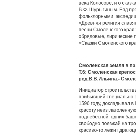
века Колосове, и о сказ
В.Ф. Шурыгиным. Ряд пр
фольклорными экспедиц
«Древняя религия славян
песни Смоленского края
обрядовые, лирические 
«Сказки Смоленского кра
Смоленская земля в па
Т.6: Смоленская крепос
ред.В.В.Ильина.- Смоле
Инициатор строительств
прибывший специально в
1596 году, докладывал в
красоту неизглаголенную,
поднебесной; одних башен
свободно поезжай на тро
красиво-то лежит драгоц