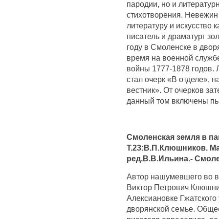
пародии, но и литератур
стихотворения. Невежин
литературу и искусство 
писатель и драматург зол
году в Смоленске в двор
время на военной службе
войны 1777-1878 годов.
стал очерк «В отделе», 
вестник». От очерков за
данный том включены пь
Смоленская земля в па
Т.23:В.П.Клюшников. Ма
ред.В.В.Ильина.- Смоле
Автор нашумевшего во в
Виктор Петрович Клюшник
Алексиановке Гжатского 
дворянской семье. Обще