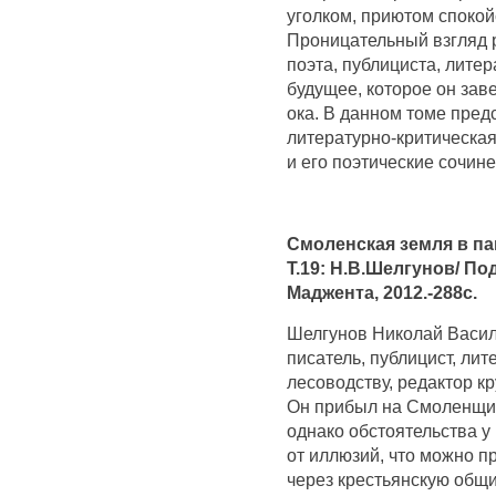
уголком, приютом спокой
Проницательный взгляд 
поэта, публициста, лите
будущее, которое он зав
ока. В данном томе пре
литературно-критическая
и его поэтические сочине
Смоленская земля в па
Т.19: Н.В.Шелгунов/ По
Маджента, 2012.-288с.
Шелгунов Николай Василь
писатель, публицист, лит
лесоводству, редактор к
Он прибыл на Смоленщин
однако обстоятельства у 
от иллюзий, что можно 
через крестьянскую общ