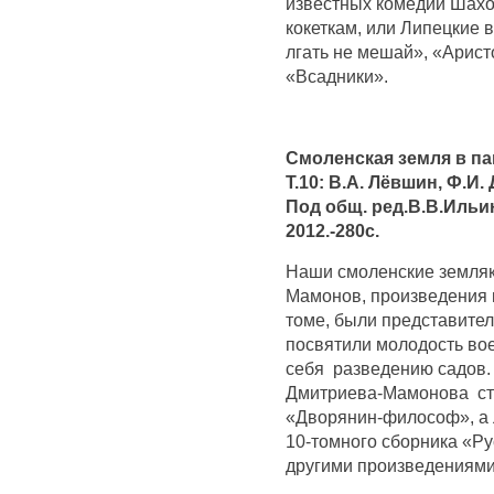
известных комедий Шахо
кокеткам, или Липецкие 
лгать не мешай», «Арис
«Всадники».
Смоленская земля в па
Т.10: В.А. Лёвшин, Ф.И
Под общ. ред.В.В.Ильи
2012.-280с.
Наши смоленские земляк
Мамонов, произведения 
томе, были представите
посвятили молодость вое
себя разведению садов.
Дмитриева-Мамонова ст
«Дворянин-философ», а 
10-томного сборника «Ру
другими произведениями