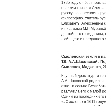
1785 году он был пригла
великим князьям Алекса
русскую словесность, ру
философию. Учитель рус
Елизаветы Алексеевны (
и письмами М.Н.Муравьёв
достойного гражданина, 
любящего и преданного с
Смоленская земля в па
Т.9: А.А.Шаховской / По
Смоленск, Маджента, 20
Крупный драматург и теа
А.А.Шаховской родился 
отца, в сельце Беззабот
разлучила его с малой ро
Одним из последних его 
«»Смоленск в 1611 году».