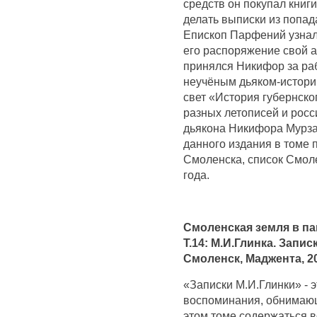
средств он покупал книги
делать выписки из попад
Епископ Парфений узнал 
его распоряжение свой а
принялся Никифор за ра
неучёным дьяком-историк
свет «История губернско
разных летописей и росс
дьякона Никифора Мурза
данного издания в томе 
Смоленска, список Смол
года.
Смоленская земля в па
Т.14: М.И.Глинка. Запис
Смоленск, Маджента, 20
«Записки М.И.Глинки» - 
воспоминания, обнимающ
этом томе содержаться 