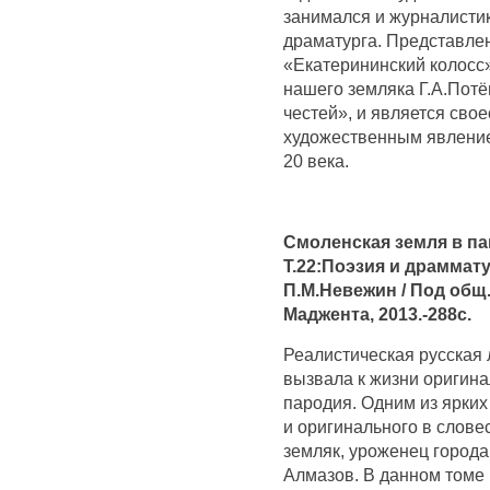
занимался и журналистик
драматурга. Представле
«Екатерининский колосс
нашего земляка Г.А.Потё
честей», и является св
художественным явление
20 века.
Смоленская земля в па
Т.22:Поэзия и драммат
П.М.Невежин / Под общ.
Маджента, 2013.-288с.
Реалистическая русская 
вызвала к жизни оригина
пародия. Одним из ярких
и оригинального в слове
земляк, уроженец город
Алмазов. В данном томе 