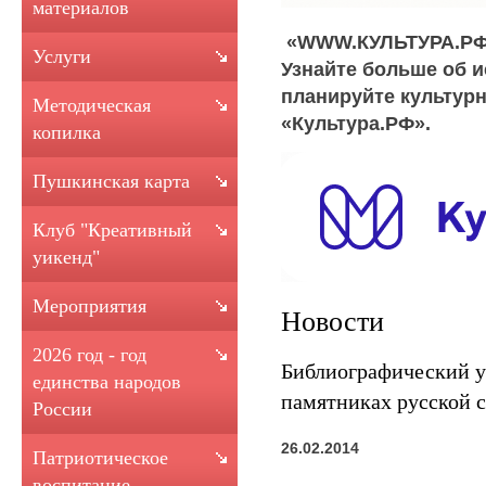
материалов
«WWW.КУЛЬТУРА.РФ –
Услуги
Узнайте больше об и
планируйте культур
Методическая
«Культура.РФ».
копилка
Пушкинская карта
Клуб "Креативный
уикенд"
Мероприятия
Новости
2026 год - год
Библиографический у
единства народов
памятниках русской с
России
26.02.2014
Патриотическое
воспитание