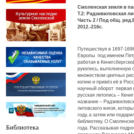
Смоленская земля в па
Т.2: Радзивиловская ли
Часть 2 / Под общ. ред
2012.-216с.
Путешествуя в 1697-169
Европы под именем Петр
работая в Кенигсбергск
рукопись, выполненную 
множеством цветных рису
копию и привёз её в Рос
научный оборот первая 
русская летопись – Кениг
название – Радзивиловс
литовского князя, котор
году, а затем или подари
библиотеку. О Смоленске
Библиотека
года. Рассказывая подро