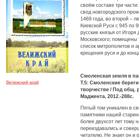
своём составе три части
свод новгородского прои
1469 года, во второй – 
Киевской Руси с 945 по 98
русские князья от Игоря
Московского; помещены т
список митрополитов и 
крещения руси и до конца
Смоленская земля в па
Т.5: Смоленские берег
Велижский край
творчестве / Под общ. 
Маджента, 2012.-288с.
Пятый том уникален в св
памятники нашей старин
более двухсот лет тому н
переиздавались и совер
читателю. Не знает он и