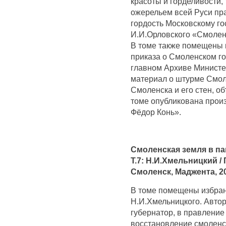
красоты и горделивости,
ожерельем всей Руси пра
гордость Московскому го
И.И.Орловского «Смолен
В томе также помещены 
приказа о Смоленском г
главном Архиве Министе
материал о штурме Смоле
Смоленска и его стен, о
томе опубликована прои
Фёдор Конь».
Смоленская земля в па
Т.7: Н.И.Хмельницкий /
Смоленск, Маджента, 20
В томе помещены избра
Н.И.Хмельницкого. Авто
губернатор, в правление
восстановление смоленск