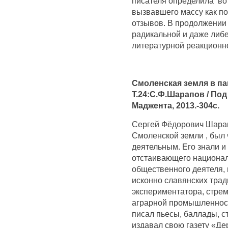
писателя определила во
вызвавшего массу как по
отзывов. В продолжении 
радикальной и даже либ
литературной реакционн
Смоленская земля в па
Т.24:С.Ф.Шарапов / Под
Маджента, 2013.-304с.
Сергей Фёдорович Шарап
Смоленской земли , был
деятельным. Его знали и 
отстаивающего национал
общественного деятеля,
исконно славянских тради
экспериментатора, стре
аграрной промышленност
писал пьесы, баллады, с
издавал свою газету «Де