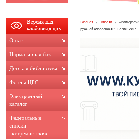
Главная
Новости
Библиографич
русской словесности", Велиж, 2014. 
О нас
Нормативная база
Детская библиотека
Фонды ЦБС
Электронный
каталог
Федеральные
списки
экстремистских