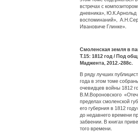
встречах с композитором
дневника», Ю.К.Арнольд 
воспоминаний», А.Н.Се
Ивановиче Глинке».
Смоленская земля в па
Т.15: 1812 год / Под об
Маджента, 2012.-288с.
В ряду лучших публицист
года в этом томе собран
очевидцев войны 1812 го
В.М.Вороновского «Отеч
пределах смоленской губ
его губерния в 1812 году
до недавнего времени п
забвении. В книгах при
того времени.