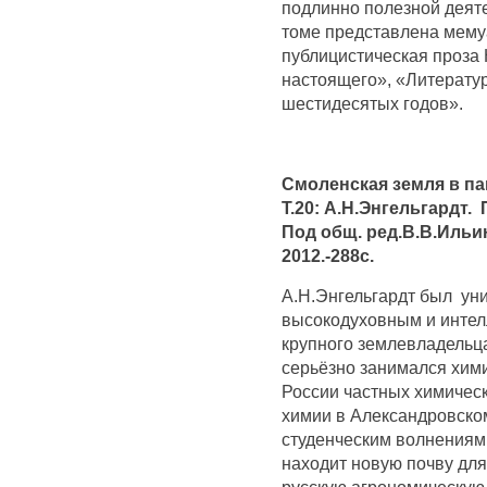
подлинно полезной деяте
томе представлена мемуа
публицистическая проза 
настоящего», «Литератур
шестидесятых годов».
Смоленская земля в па
Т.20: А.Н.Энгельгардт. 
Под общ. ред.В.В.Ильи
2012.-288с.
А.Н.Энгельгардт был ун
высокодуховным и интел
крупного землевладельц
серьёзно занимался хими
России частных химичес
химии в Александровском
студенческим волнениям 
находит новую почву для
русскую агрономическую