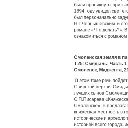
были проникнуты призыв
1894 году увидел свет е
был первоначально задум
Н.Г.Чернышевским и его
романе «Что делать?». В
ознакомиться с романом
Смоленская земля в па
Т.25: Смядынь: Часть 1 
Смоленск, Маджента, 20
В этом томе речь пойдё
Свирской церкви. Смяды
лучших сынов Смоленщин
С.П.Писарева «Княжеская
Смоленске». В предлага
княжеская местность в 
исторические и археологи
историей всего города; 