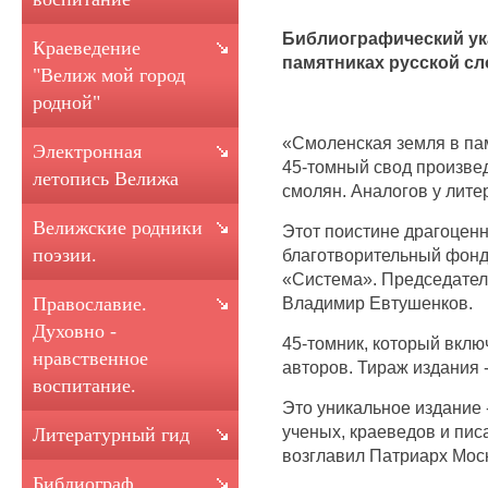
Библиографический ук
Краеведение
памятниках русской сл
"Велиж мой город
родной"
«Смоленская земля в пам
Электронная
45-томный свод произве
летопись Велижа
смолян. Аналогов у литер
Велижские родники
Этот поистине драгоцен
поэзии.
благотворительный фон
«Система». Председатель
Владимир Евтушенков.
Православие.
Духовно -
45-томник, который вклю
нравственное
авторов. Тираж издания - 
воспитание.
Это уникальное издание 
ученых, краеведов и пис
Литературный гид
возглавил Патриарх Моск
Библиограф