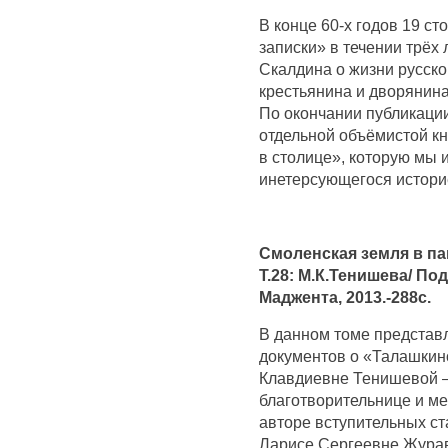
В конце 60-х годов 19 с
записки» в течении трёх 
Скалдина о жизни русско
крестьянина и дворянина
По окончании публикации
отдельной объёмистой кн
в столице», которую мы
инетерсующегося истори
Смоленская земля в па
Т.28: М.К.Тенишева/ По
Маджента, 2013.-288с.
В данном томе представ
документов о «Талашкин
Клавдиевне Тенишевой –
благотворительнице и ме
авторе вступительных ст
Ларисе Сергеевне Жура