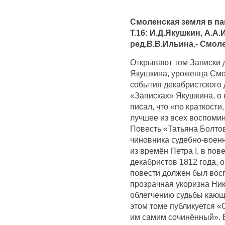
Смоленская земля в па
Т.16: И.Д.Якушкин, А.А
ред.В.В.Ильина.- Смоле
Открывают том Записки 
Якушкина, уроженца Смо
события декабристского
«Записках» Якушкина, о 
писал, что «по краткости
лучшее из всех воспомин
Повесть «Татьяна Болтов
чиновника судебно-воен
из времён Петра I, в по
декабристов 1812 года, о
повести должен был вос
прозрачная укоризна Нико
облегчению судьбы кающ
этом томе публикуется «
им самим сочинённый». 