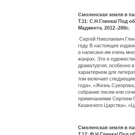
Смоленская земля в па
Т.11: С.Н.Глинка/ Под о
Маджента, 2012.-288с.
Сергей Николаевич Глин
году. В настоящее издан
а написано им очень мно
жанрах. Это и художестве
драматургия, особенно в
характерном для литерат
том включает следующие
года», «Жизнь Суворова,
собрание писем или сочи
примечаниями Сергеем Г
Казанского Царства», «
Смоленская земля в па
Т.12: Ф.Н.Глинка/ Под 