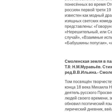
понесённых во время От
россиян первой трети 1
известен как модный дра
изящных светских комеди
представлены: «Говорун
«Нерешительный, или Се
случай», «Взаимные исп
«Бабушкины попугаи», «
Смоленская земля в па
Т.8: Н.М.Муравьёв. Сти
ред.В.В.Ильина.- Смоле
Том посвящён творчеств
конца 18 века Михаила 
деятель русского Просв
людей своего времени, з
обновил поэтический язы
лирический дневник, ввё