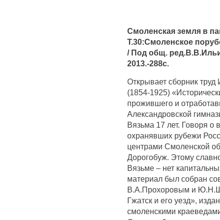
Смоленская земля в па
Т.30:Смоленское поруб
/ Под общ. ред.В.В.Иль
2013.-288с.
Открывает сборник труд
(1854-1925) «Историческ
прожившего и отработав
Александровской гимназ
Вязьма 17 лет. Говоря о 
охранявших рубежи Рос
центрами Смоленской обл
Дорогобуж. Этому славно
Вязьме – нет капитальн
материал был собран с
В.А.Прохоровым и Ю.Н.Ш
Гжатск и его уезд», изда
смоленскими краеведами