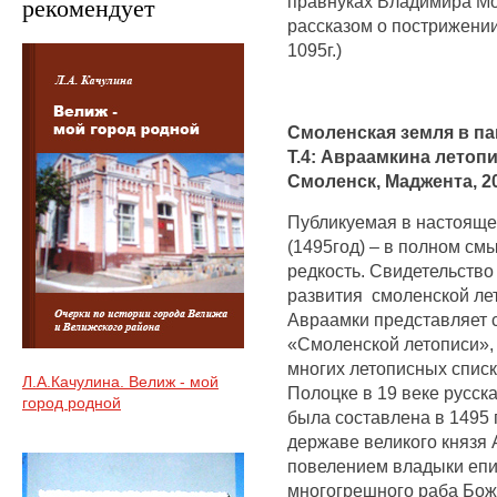
правнуках Владимира Мо
рекомендует
рассказом о пострижени
1095г.)
Смоленская земля в па
Т.4: Авраамкина летопи
Смоленск, Маджента, 20
Публикуемая в настояще
(1495год) – в полном см
редкость. Свидетельство
развития смоленской ле
Авраамки представляет 
«Смоленской летописи»,
многих летописных спис
Л.А.Качулина. Велиж - мой
Полоцке в 19 веке русск
город родной
была составлена в 1495 
державе великого князя
повелением владыки епи
многогрешного раба Бож