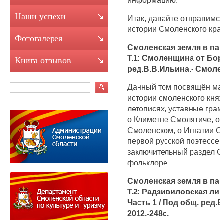
Наши успехи
Итак, давайте отправимс
истории Смоленского кра
Фотогалерея
Смоленская земля в па
Т.1: Смоленщина от Бор
Книга отзывов
ред.В.В.Ильина.- Смоле
Данный том посвящён м
истории смоленского кня
летописях, уставные гра
о Климетне Смолятиче, 
Смоленском, о Игнатии 
первой русской поэтесс
заключительный раздел 
фольклоре.
Смоленская земля в па
Т.2: Радзивиловская ли
Часть 1 / Под общ. ред
2012.-248с.