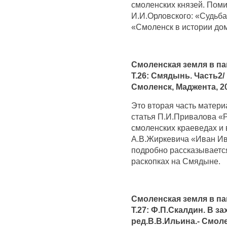
смоленских князей. Поми
И.И.Орловского: «Судьба
«Смоленск в истории до
Смоленская земля в па
Т.26: Смядынь. Часть2/
Смоленск, Маджента, 20
Это вторая часть матери
статья П.И.Привалова «
смоленских краеведах и
А.В.Жиркевича «Иван Ив
подробно рассказываетс
раскопках на Смядыне.
Смоленская земля в па
Т.27: Ф.П.Скалдин. В за
ред.В.В.Ильина.- Смоле