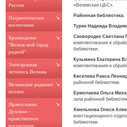
«Велижская ЦБС».
России
Районная библиотека:
Патриотическое
воспитание
Турик Надежда Влади
Сковородко Светлана 
Краеведение
комплектования и обраб
"Велиж мой город
библиотеки.
родной"
Кузьмина Екатерина В
Электронная
комплектования и обрабо
летопись Велижа
Киселева Раиса Леони
районной библиотеки.
Велижские родники
поэзии.
Ермолаева Ольга Мих
зала районной библиотек
Православие.
Хмельнова Олеся Алек
Духовно -
внестационарного отдел
нравственное
библиотеки.
воспитание.