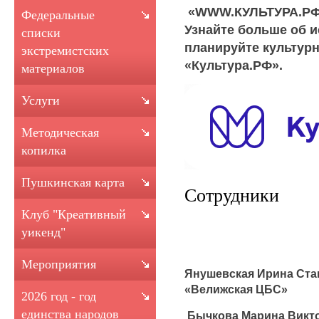
«WWW.КУЛЬТУРА.РФ –
Федеральные
Узнайте больше об и
списки
планируйте культур
экстремистских
«Культура.РФ».
материалов
Услуги
Методическая
копилка
Пушкинская карта
Сотрудники
Клуб "Креативный
уикенд"
Мероприятия
Янушевская Ирина Ста
«Велижская ЦБС»
2026 год - год
единства народов
Бычкова Марина Викт