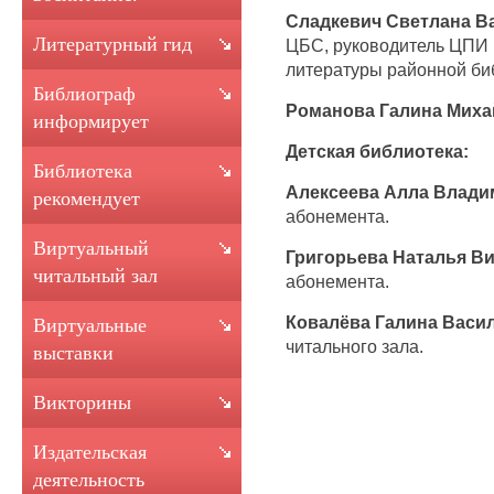
Сладкевич Светлана В
Литературный гид
ЦБС, руководитель ЦПИ
литературы районной би
Библиограф
Романова Галина Мих
информирует
Детская библиотека:
Библиотека
Алексеева Алла Влад
рекомендует
абонемента.
Виртуальный
Григорьева Наталья В
читальный зал
абонемента.
Ковалёва Галина Васи
Виртуальные
читального зала.
выставки
Викторины
Издательская
деятельность